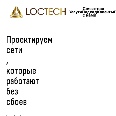
Связаться
Услуги
Подход
Клиенты
с нами
Проектируем
сети
,
которые
работают
без
сбоев