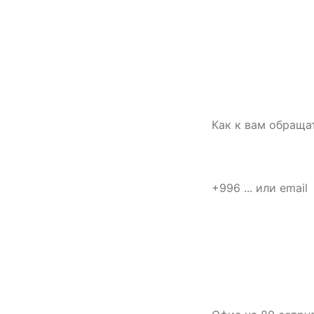
СВЯЗАТЬСЯ С НАМИ
Имя
Расскажите о
площадке —
подготовим
Телефон или email
первый план
работ
Что нужно
Опишите объект,
задачу и сроки.
Для старта
Коротко о задаче
достаточно