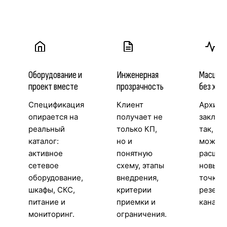
Оборудование и
Инженерная
Масшта
проект вместе
прозрачность
без хао
Спецификация
Клиент
Архите
опирается на
получает не
заклад
реальный
только КП,
так, чт
каталог:
но и
можно
активное
понятную
расшир
сетевое
схему, этапы
новые 
оборудование,
внедрения,
точки д
шкафы, СКС,
критерии
резерв
питание и
приемки и
каналы
мониторинг.
ограничения.