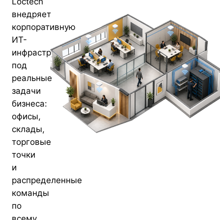
Loctech
внедряет
корпоративную
ИТ-
инфраструктуру
под
реальные
задачи
бизнеса:
офисы,
склады,
торговые
точки
и
распределенные
команды
по
всему