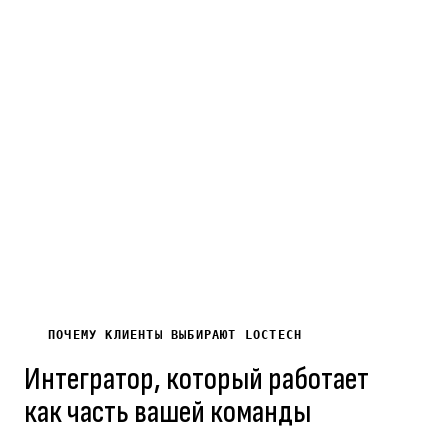
Лет на рынке
Выполненных
Постоя
электротехники
проектов
B2B
и ИТ
по
клиент
Кыргызстану
ПОЧЕМУ КЛИЕНТЫ ВЫБИРАЮТ LOCTECH
Интегратор, который работает
как часть вашей команды