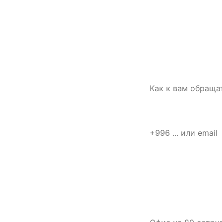
СВЯЗАТЬСЯ С НАМИ
Имя
Расскажите о
площадке —
подготовим
Телефон или email
первый план
работ
Что нужно
Опишите объект,
задачу и сроки.
Для старта
Коротко о задаче
достаточно