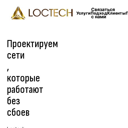
Связаться
Услуги
Подход
Клиенты
с нами
Проектируем
сети
,
которые
работают
без
сбоев