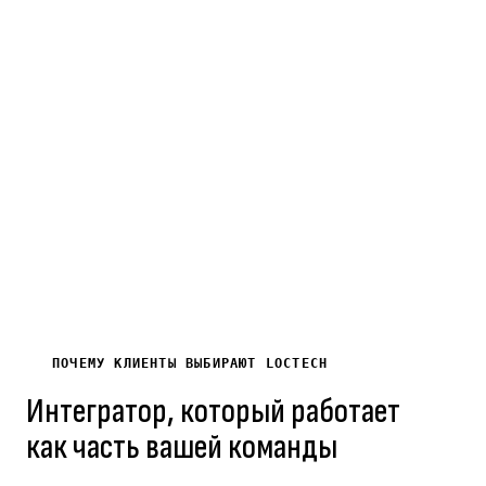
Лет на рынке
Выполненных
Постоя
электротехники
проектов
B2B
и ИТ
по
клиент
Кыргызстану
ПОЧЕМУ КЛИЕНТЫ ВЫБИРАЮТ LOCTECH
Интегратор, который работает
как часть вашей команды