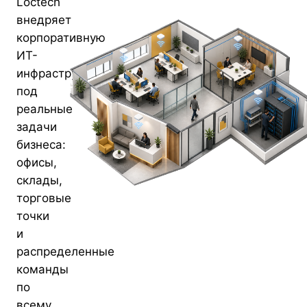
Loctech
внедряет
корпоративную
ИТ-
инфраструктуру
под
реальные
задачи
бизнеса:
офисы,
склады,
торговые
точки
и
распределенные
команды
по
всему