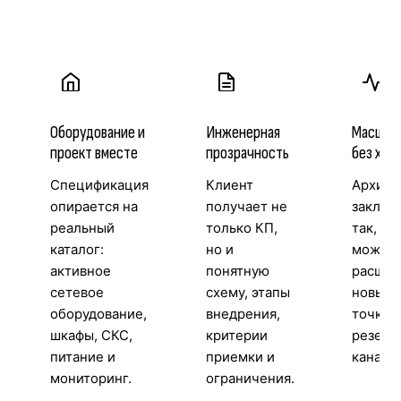
Оборудование и
Инженерная
Масшта
проект вместе
прозрачность
без хао
Спецификация
Клиент
Архите
опирается на
получает не
заклад
реальный
только КП,
так, чт
каталог:
но и
можно
активное
понятную
расшир
сетевое
схему, этапы
новые 
оборудование,
внедрения,
точки д
шкафы, СКС,
критерии
резерв
питание и
приемки и
каналы
мониторинг.
ограничения.