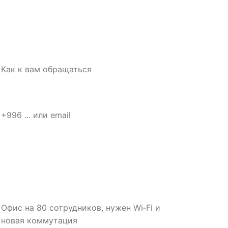
мя
елефон или email
то нужно
оротко о задаче